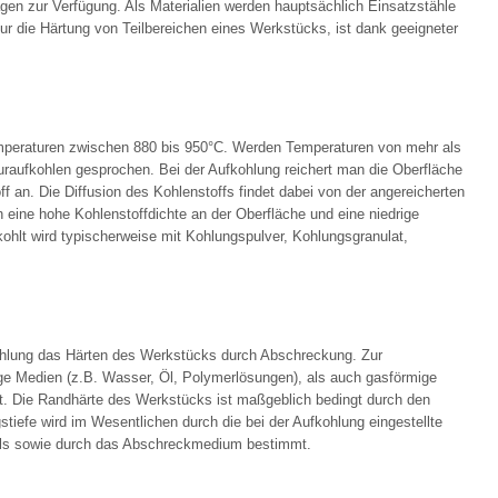
gen zur Verfügung. Als Materialien werden hauptsächlich Einsatzstähle
nur die Härtung von Teilbereichen eines Werkstücks, ist dank geeigneter
Temperaturen zwischen 880 bis 950°C. Werden Temperaturen von mehr als
aufkohlen gesprochen. Bei der Aufkohlung reichert man die Oberfläche
ff an. Die Diffusion des Kohlenstoffs findet dabei von der angereicherten
h eine hohe Kohlenstoffdichte an der Oberfläche und eine niedrige
kohlt wird typischerweise mit Kohlungspulver, Kohlungsgranulat,
ohlung das Härten des Werkstücks durch Abschreckung. Zur
e Medien (z.B. Wasser, Öl, Polymerlösungen), als auch gasförmige
et. Die Randhärte des Werkstücks ist maßgeblich bedingt durch den
tiefe wird im Wesentlichen durch die bei der Aufkohlung eingestellte
ahls sowie durch das Abschreckmedium bestimmt.