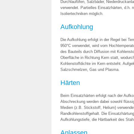
Durchlauföfen, Salzbäder, Niederdruckanla
verwendet. Partielles Einsatzhärten, d.h. 
Isoliertechniken möglich.
Aufkohlung
Die Aufkohlung erfolgt in der Regel bei 
950°C verwendet, wird vom Hochtemperatur
des Bauteils durch Diffusion mit Kohlensto
Oberfläche in Richtung Kern statt, wodurc
Kohlenstoffdichte im Kern entsteht. Aufge
Salzschmelzen, Gas und Plasma.
Härten
Beim Einsatzhärten erfolgt nach der Aufk
Abschreckung werden dabei sowohl flüssig
Medien (z.B. Stickstoff, Helium) verwend
Randkohlenstoffgehalt. Die Einsatzhärtungs
Aufkohlungstiefe, die Härtbarkeit des St
Anlassen